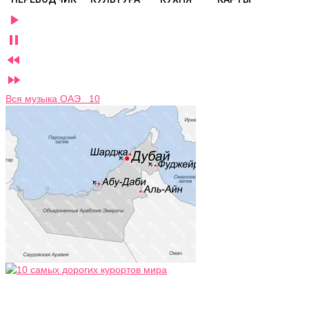




Вся музыка ОАЭ 10