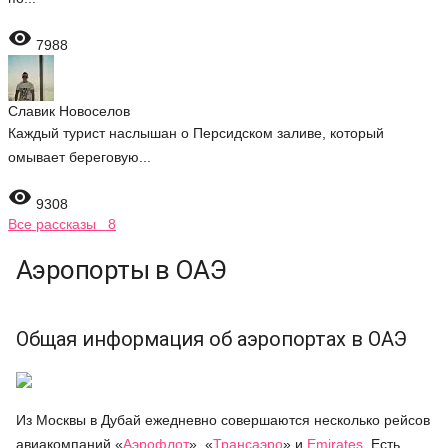

7988
Славик Новоселов
Каждый турист наслышан о Персидском заливе, который
омывает береговую...

9308
Все рассказы 8
Аэропорты в ОАЭ
Общая информация об аэропортах в ОАЭ
Из Москвы в Дубай ежедневно совершаются несколько рейсов
авиакомпаний
«
Аэрофлот
»
,
«
Трансаэро
»
и
Emirates
. Есть