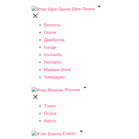

Шри-Ланка

Бентота
Галле
Дамбулла
Канди
Коломбо
Негомбо
Нувара-Элия
Хиккадува

Япония

Токио
Осака
Киото

Египет