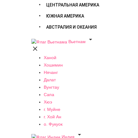
ЦЕНТРАЛЬНАЯ АМЕРИКА
ЮЖНАЯ АМЕРИКА
АВСТРАЛИЯ И ОКЕАНИЯ

Вьетнам

Ханой
Хошимин
Нячанг
Далат
Вунгтау
Сапа
Хюэ
г. Муйне
г. Хой Ан
о. Фукуок

Индия