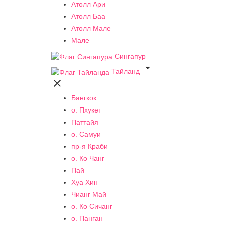
Атолл Ари
Атолл Баа
Атолл Мале
Мале
Сингапур

Тайланд

Бангкок
о. Пхукет
Паттайя
о. Самуи
пр-я Краби
о. Ко Чанг
Пай
Хуа Хин
Чианг Май
о. Ко Сичанг
о. Панган