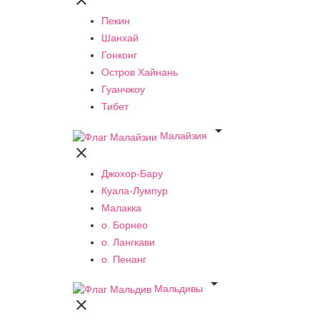

Пекин
Шанхай
Гонконг
Остров Хайнань
Гуанчжоу
Тибет

Малайзия

Джохор-Бару
Куала-Лумпур
Малакка
о. Борнео
о. Лангкави
о. Пенанг

Мальдивы
