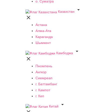
о. Суматра

Казахстан

Астана
Алма-Ата
Караганда
Шымкент

Камбоджа

Пномпень
Ангкор
Сиемреап
г. Баттамбанг
г. Кампот
г. Кеп

Китай