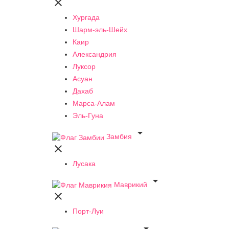

Хургада
Шарм-эль-Шейх
Каир
Александрия
Луксор
Асуан
Дахаб
Марса-Алам
Эль-Гуна

Замбия

Лусака

Маврикий

Порт-Луи
