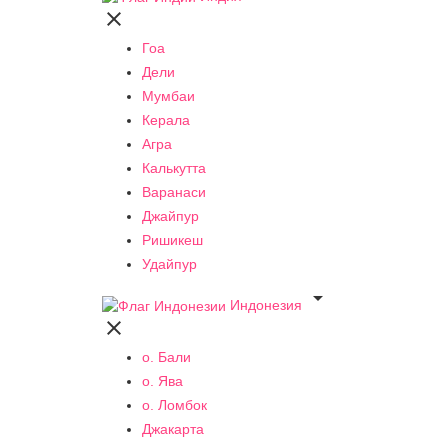

Гоа
Дели
Мумбаи
Керала
Агра
Калькутта
Варанаси
Джайпур
Ришикеш
Удайпур

Индонезия

о. Бали
о. Ява
о. Ломбок
Джакарта