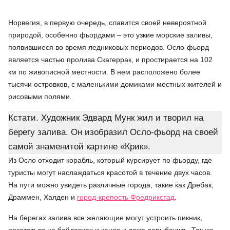
Норвегия, в первую очередь, славится своей невероятной
природой, особенно фьордами – это узкие морские заливы,
появившиеся во время ледниковых периодов. Осло-фьорд
является частью пролива Скагеррак, и простирается на 102
км по живописной местности. В нем расположено более
тысячи островков, с маленькими домиками местных жителей и
рисовыми полями.
Кстати. Художник Эдвард Мунк жил и творил на
берегу залива. Он изобразил Осло-фьорд на своей
самой знаменитой картине «Крик».
Из Осло отходит корабль, который курсирует по фьорду, где
туристы могут наслаждаться красотой в течение двух часов.
На пути можно увидеть различные города, такие как Дребак,
Драммен, Халден и
город-крепость Фредрикстад
.
На берегах залива все желающие могут устроить пикник,
покататься на байдарках и каноэ и даже порыбачить. Так же