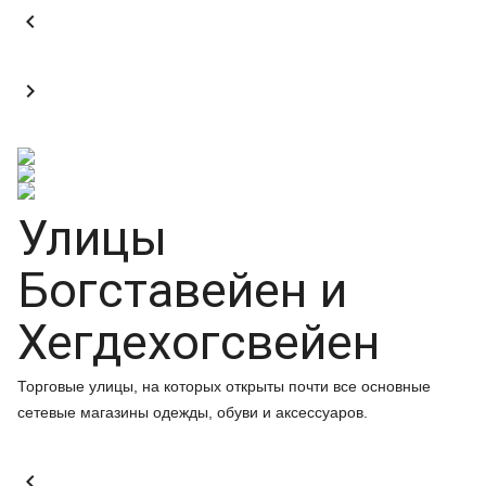


Улицы
Богставейен и
Хегдехогсвейен
Торговые улицы, на которых открыты почти все основные
сетевые магазины одежды, обуви и аксессуаров.
