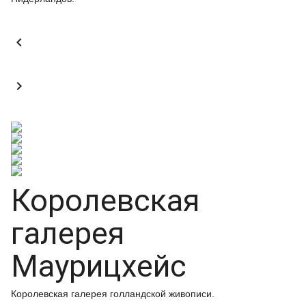


Королевская
галерея
Маурицхейс
Королевская галерея голландской живописи.