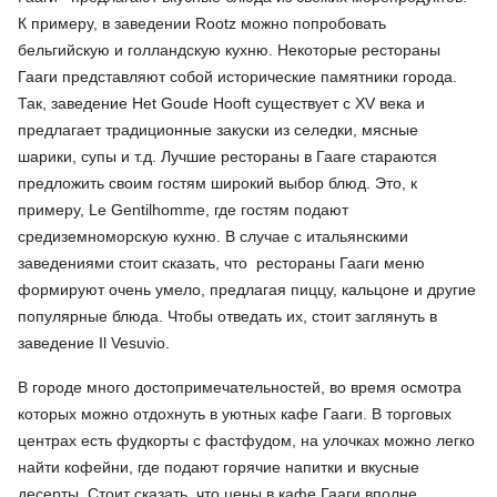
К примеру, в заведении Rootz можно попробовать
бельгийскую и голландскую кухню. Некоторые рестораны
Гааги представляют собой исторические памятники города.
Так, заведение Het Goude Hooft существует с XV века и
предлагает традиционные закуски из селедки, мясные
шарики, супы и т.д. Лучшие рестораны в Гааге стараются
предложить своим гостям широкий выбор блюд. Это, к
примеру, Le Gentilhomme, где гостям подают
средиземноморскую кухню. В случае с итальянскими
заведениями стоит сказать, что рестораны Гааги меню
формируют очень умело, предлагая пиццу, кальцоне и другие
популярные блюда. Чтобы отведать их, стоит заглянуть в
заведение Il Vesuvio.
В городе много достопримечательностей, во время осмотра
которых можно отдохнуть в уютных кафе Гааги. В торговых
центрах есть фудкорты с фастфудом, на улочках можно легко
найти кофейни, где подают горячие напитки и вкусные
десерты. Стоит сказать, что цены в кафе Гааги вполне