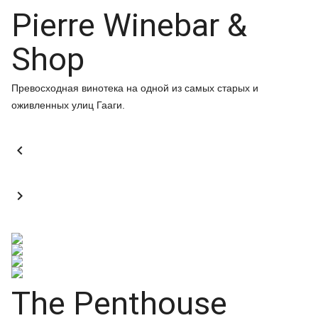
Pierre Winebar &
Shop
Превосходная винотека на одной из самых старых и
оживленных улиц Гааги.


The Penthouse