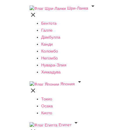

Шри-Ланка

Бентота
Галле
Дамбулла
Канди
Коломбо
Негомбо
Нувара-Элия
Хиккадува

Япония

Токио
Осака
Киото

Египет