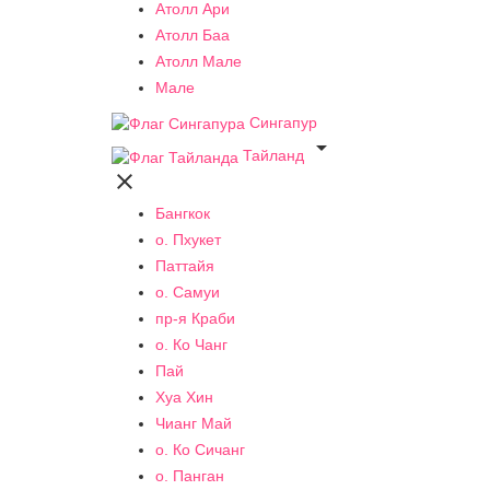
Атолл Ари
Атолл Баа
Атолл Мале
Мале
Сингапур

Тайланд

Бангкок
о. Пхукет
Паттайя
о. Самуи
пр-я Краби
о. Ко Чанг
Пай
Хуа Хин
Чианг Май
о. Ко Сичанг
о. Панган