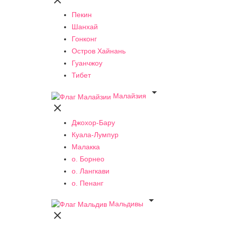

Пекин
Шанхай
Гонконг
Остров Хайнань
Гуанчжоу
Тибет

Малайзия

Джохор-Бару
Куала-Лумпур
Малакка
о. Борнео
о. Лангкави
о. Пенанг

Мальдивы
