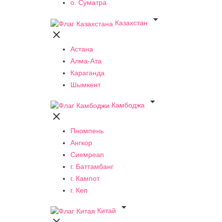
о. Суматра

Казахстан

Астана
Алма-Ата
Караганда
Шымкент

Камбоджа

Пномпень
Ангкор
Сиемреап
г. Баттамбанг
г. Кампот
г. Кеп

Китай