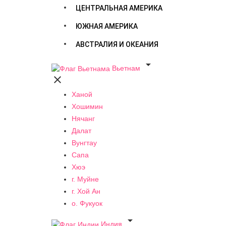
ЦЕНТРАЛЬНАЯ АМЕРИКА
ЮЖНАЯ АМЕРИКА
АВСТРАЛИЯ И ОКЕАНИЯ

Вьетнам

Ханой
Хошимин
Нячанг
Далат
Вунгтау
Сапа
Хюэ
г. Муйне
г. Хой Ан
о. Фукуок

Индия