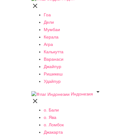

Гоа
Дели
Мумбаи
Керала
Агра
Калькутта
Варанаси
Джайпур
Ришикеш
Удайпур

Индонезия

о. Бали
о. Ява
о. Ломбок
Джакарта