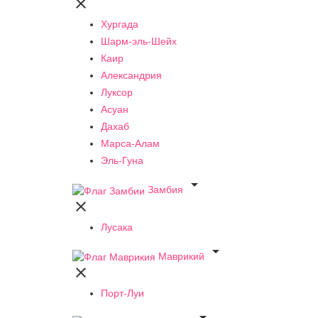

Хургада
Шарм-эль-Шейх
Каир
Александрия
Луксор
Асуан
Дахаб
Марса-Алам
Эль-Гуна

Замбия

Лусака

Маврикий

Порт-Луи
