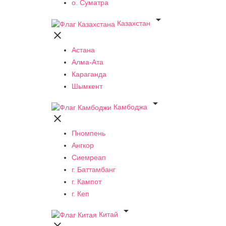
о. Суматра

Казахстан

Астана
Алма-Ата
Караганда
Шымкент

Камбоджа

Пномпень
Ангкор
Сиемреап
г. Баттамбанг
г. Кампот
г. Кеп

Китай