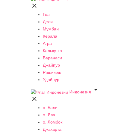

Гоа
Дели
Мумбаи
Керала
Агра
Калькутта
Варанаси
Джайпур
Ришикеш
Удайпур

Индонезия

о. Бали
о. Ява
о. Ломбок
Джакарта