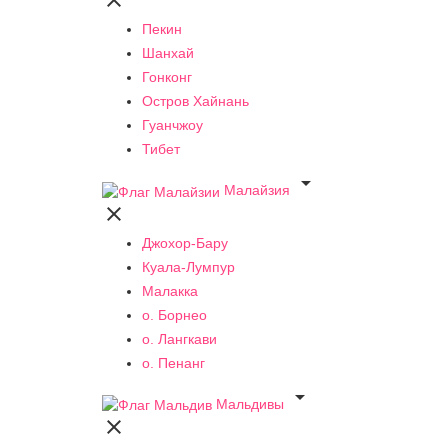

Пекин
Шанхай
Гонконг
Остров Хайнань
Гуанчжоу
Тибет

Малайзия

Джохор-Бару
Куала-Лумпур
Малакка
о. Борнео
о. Лангкави
о. Пенанг

Мальдивы
