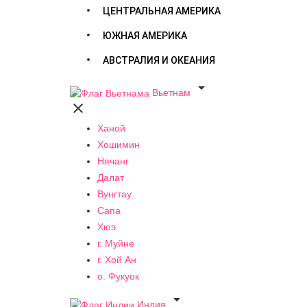
ЦЕНТРАЛЬНАЯ АМЕРИКА
ЮЖНАЯ АМЕРИКА
АВСТРАЛИЯ И ОКЕАНИЯ

Вьетнам

Ханой
Хошимин
Нячанг
Далат
Вунгтау
Сапа
Хюэ
г. Муйне
г. Хой Ан
о. Фукуок

Индия