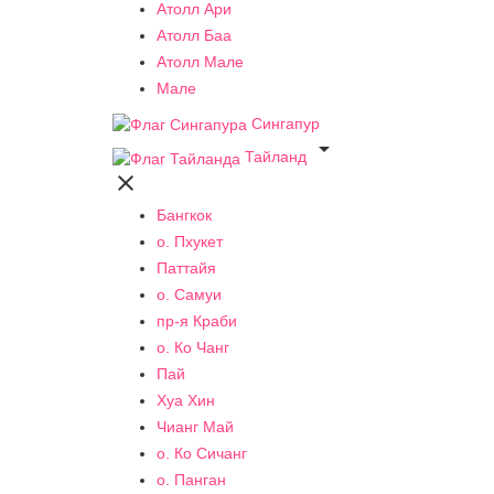
Атолл Ари
Атолл Баа
Атолл Мале
Мале
Сингапур

Тайланд

Бангкок
о. Пхукет
Паттайя
о. Самуи
пр-я Краби
о. Ко Чанг
Пай
Хуа Хин
Чианг Май
о. Ко Сичанг
о. Панган