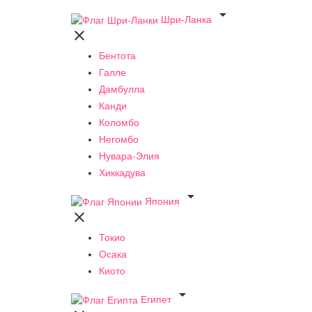

Шри-Ланка

Бентота
Галле
Дамбулла
Канди
Коломбо
Негомбо
Нувара-Элия
Хиккадува

Япония

Токио
Осака
Киото

Египет