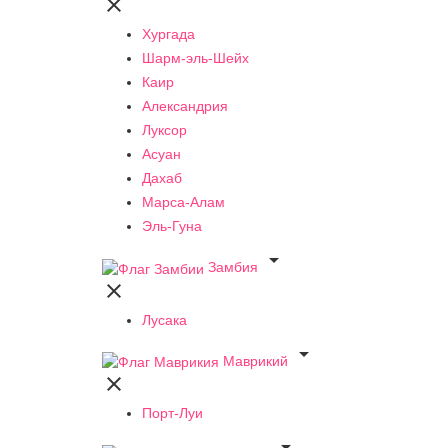

Хургада
Шарм-эль-Шейх
Каир
Александрия
Луксор
Асуан
Дахаб
Марса-Алам
Эль-Гуна

Замбия

Лусака

Маврикий

Порт-Луи
