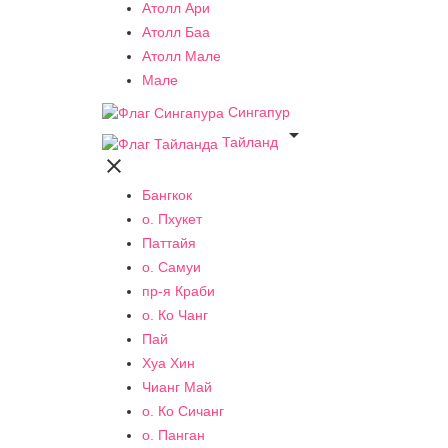
Атолл Ари
Атолл Баа
Атолл Мале
Мале
Сингапур

Тайланд

Бангкок
о. Пхукет
Паттайя
о. Самуи
пр-я Краби
о. Ко Чанг
Пай
Хуа Хин
Чианг Май
о. Ко Сичанг
о. Панган