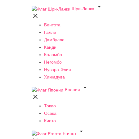

Шри-Ланка

Бентота
Галле
Дамбулла
Канди
Коломбо
Негомбо
Нувара-Элия
Хиккадува

Япония

Токио
Осака
Киото

Египет