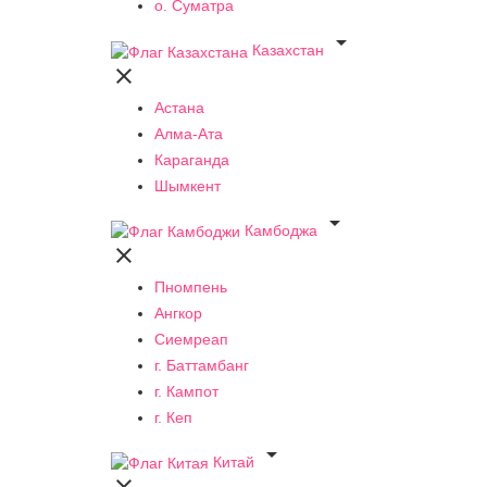
о. Суматра

Казахстан

Астана
Алма-Ата
Караганда
Шымкент

Камбоджа

Пномпень
Ангкор
Сиемреап
г. Баттамбанг
г. Кампот
г. Кеп

Китай