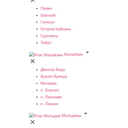

Пекин
Шанхай
Гонконг
Остров Хайнань
Гуанчжоу
Тибет

Малайзия

Джохор-Бару
Куала-Лумпур
Малакка
о. Борнео
о. Лангкави
о. Пенанг

Мальдивы
