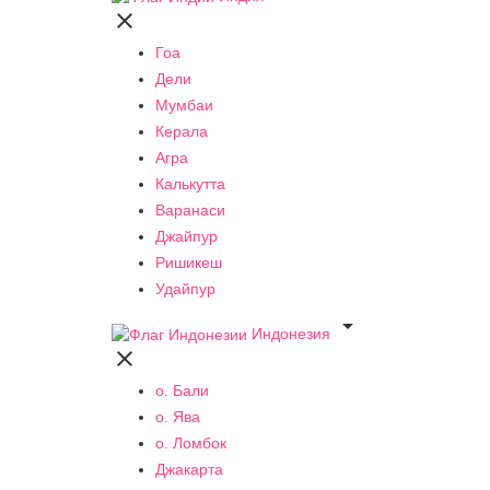

Гоа
Дели
Мумбаи
Керала
Агра
Калькутта
Варанаси
Джайпур
Ришикеш
Удайпур

Индонезия

о. Бали
о. Ява
о. Ломбок
Джакарта