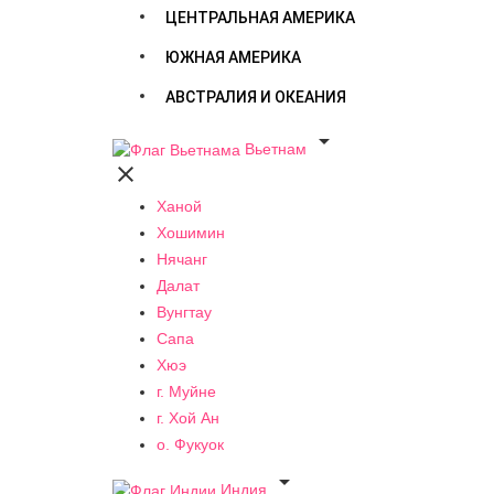
ЦЕНТРАЛЬНАЯ АМЕРИКА
ЮЖНАЯ АМЕРИКА
АВСТРАЛИЯ И ОКЕАНИЯ

Вьетнам

Ханой
Хошимин
Нячанг
Далат
Вунгтау
Сапа
Хюэ
г. Муйне
г. Хой Ан
о. Фукуок

Индия