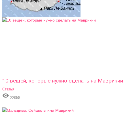
10 вещей, которые нужно сделать на Маврикии
Статья

22958