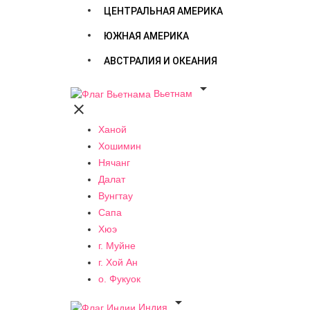
ЦЕНТРАЛЬНАЯ АМЕРИКА
ЮЖНАЯ АМЕРИКА
АВСТРАЛИЯ И ОКЕАНИЯ

Вьетнам

Ханой
Хошимин
Нячанг
Далат
Вунгтау
Сапа
Хюэ
г. Муйне
г. Хой Ан
о. Фукуок

Индия