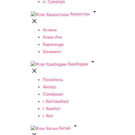
о. Суматра

Казахстан

Астана
Алма-Ата
Караганда
Шымкент

Камбоджа

Пномпень
Ангкор
Сиемреап
г. Баттамбанг
г. Кампот
г. Кеп

Китай