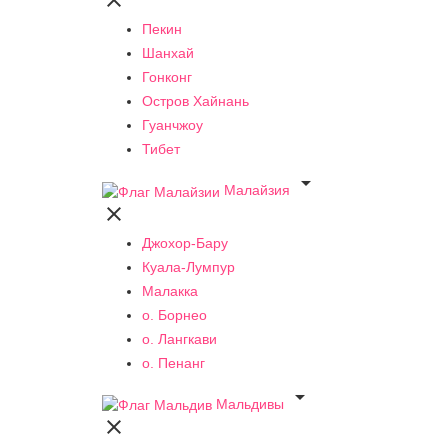

Пекин
Шанхай
Гонконг
Остров Хайнань
Гуанчжоу
Тибет

Малайзия

Джохор-Бару
Куала-Лумпур
Малакка
о. Борнео
о. Лангкави
о. Пенанг

Мальдивы
