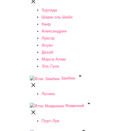

Хургада
Шарм-эль-Шейх
Каир
Александрия
Луксор
Асуан
Дахаб
Марса-Алам
Эль-Гуна

Замбия

Лусака

Маврикий

Порт-Луи
