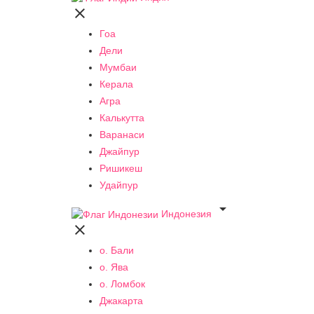

Гоа
Дели
Мумбаи
Керала
Агра
Калькутта
Варанаси
Джайпур
Ришикеш
Удайпур

Индонезия

о. Бали
о. Ява
о. Ломбок
Джакарта