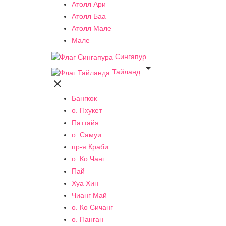
Атолл Ари
Атолл Баа
Атолл Мале
Мале
Сингапур

Тайланд

Бангкок
о. Пхукет
Паттайя
о. Самуи
пр-я Краби
о. Ко Чанг
Пай
Хуа Хин
Чианг Май
о. Ко Сичанг
о. Панган