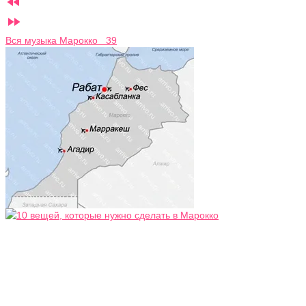


Вся музыка Марокко 39