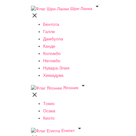

Шри-Ланка

Бентота
Галле
Дамбулла
Канди
Коломбо
Негомбо
Нувара-Элия
Хиккадува

Япония

Токио
Осака
Киото

Египет