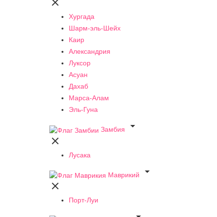

Хургада
Шарм-эль-Шейх
Каир
Александрия
Луксор
Асуан
Дахаб
Марса-Алам
Эль-Гуна

Замбия

Лусака

Маврикий

Порт-Луи
