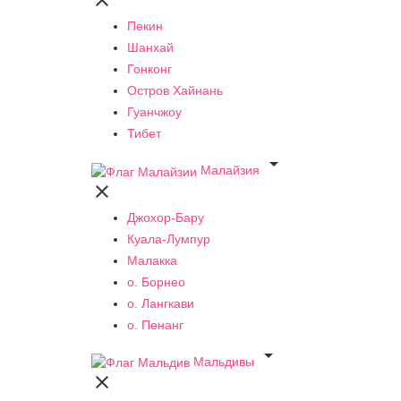

Пекин
Шанхай
Гонконг
Остров Хайнань
Гуанчжоу
Тибет

Малайзия

Джохор-Бару
Куала-Лумпур
Малакка
о. Борнео
о. Лангкави
о. Пенанг

Мальдивы
