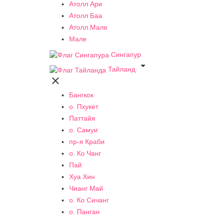
Атолл Ари
Атолл Баа
Атолл Мале
Мале
Сингапур

Тайланд

Бангкок
о. Пхукет
Паттайя
о. Самуи
пр-я Краби
о. Ко Чанг
Пай
Хуа Хин
Чианг Май
о. Ко Сичанг
о. Панган