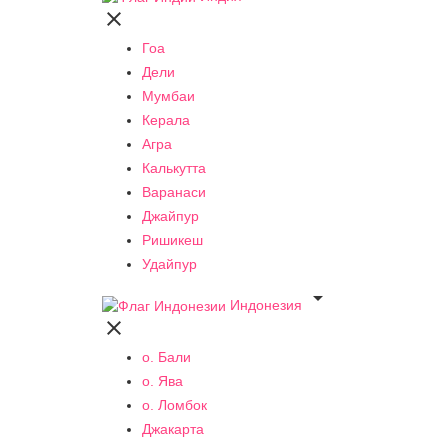

Гоа
Дели
Мумбаи
Керала
Агра
Калькутта
Варанаси
Джайпур
Ришикеш
Удайпур

Индонезия

о. Бали
о. Ява
о. Ломбок
Джакарта