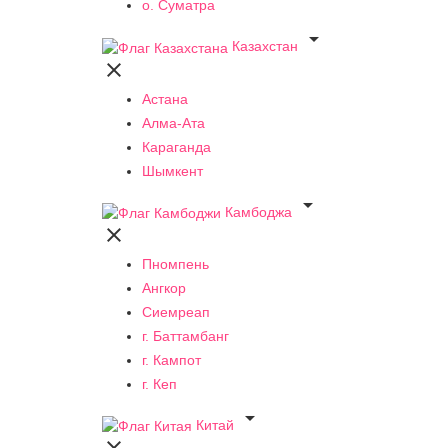
о. Суматра

Казахстан

Астана
Алма-Ата
Караганда
Шымкент

Камбоджа

Пномпень
Ангкор
Сиемреап
г. Баттамбанг
г. Кампот
г. Кеп

Китай