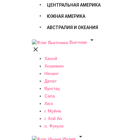
ЦЕНТРАЛЬНАЯ АМЕРИКА
ЮЖНАЯ АМЕРИКА
АВСТРАЛИЯ И ОКЕАНИЯ

Вьетнам

Ханой
Хошимин
Нячанг
Далат
Вунгтау
Сапа
Хюэ
г. Муйне
г. Хой Ан
о. Фукуок

Индия