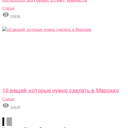
Статья

53636
10 вещей, которые нужно сделать в Марокко
Статья

31628