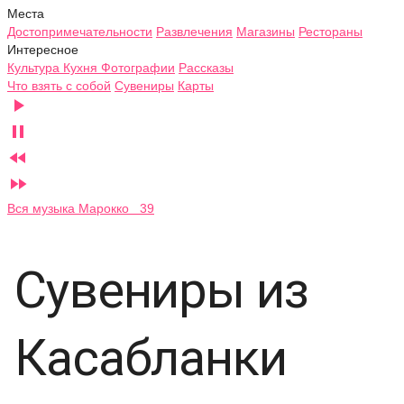
Места
Достопримечательности
Развлечения
Магазины
Рестораны
Интересное
Культура
Кухня
Фотографии
Рассказы
Что взять с собой
Сувениры
Карты




Вся музыка Марокко 39
Сувениры из
Касабланки