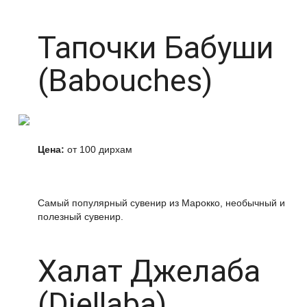
Тапочки Бабуши
(Babouches)
Цена:
от 100 дирхам
Самый популярный сувенир из Марокко, необычный и
полезный сувенир.
Халат Джелаба
(Djellaba)