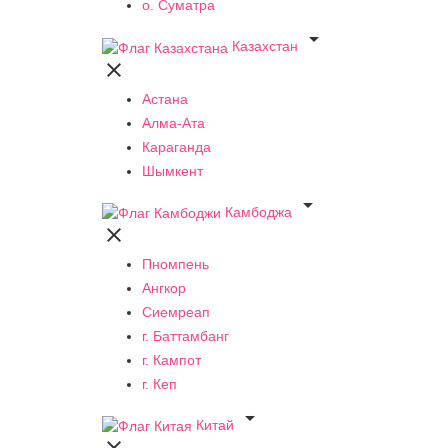
о. Суматра

Казахстан

Астана
Алма-Ата
Караганда
Шымкент

Камбоджа

Пномпень
Ангкор
Сиемреап
г. Баттамбанг
г. Кампот
г. Кеп

Китай