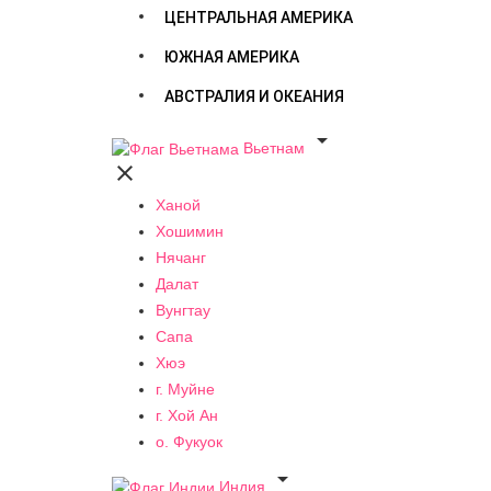
ЦЕНТРАЛЬНАЯ АМЕРИКА
ЮЖНАЯ АМЕРИКА
АВСТРАЛИЯ И ОКЕАНИЯ

Вьетнам

Ханой
Хошимин
Нячанг
Далат
Вунгтау
Сапа
Хюэ
г. Муйне
г. Хой Ан
о. Фукуок

Индия