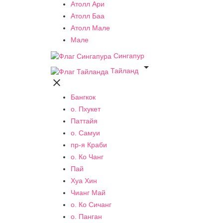
Атолл Ари
Атолл Баа
Атолл Мале
Мале
Сингапур

Тайланд

Бангкок
о. Пхукет
Паттайя
о. Самуи
пр-я Краби
о. Ко Чанг
Пай
Хуа Хин
Чианг Май
о. Ко Сичанг
о. Панган