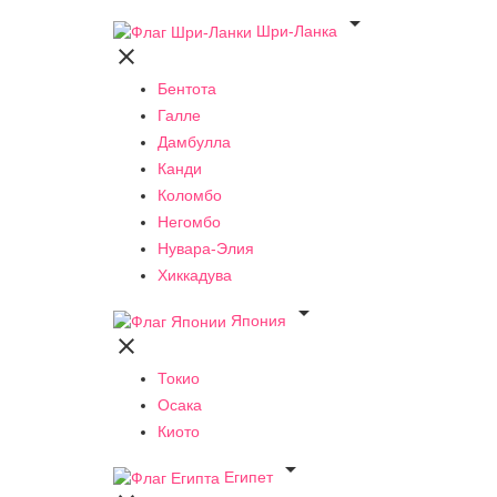

Шри-Ланка

Бентота
Галле
Дамбулла
Канди
Коломбо
Негомбо
Нувара-Элия
Хиккадува

Япония

Токио
Осака
Киото

Египет