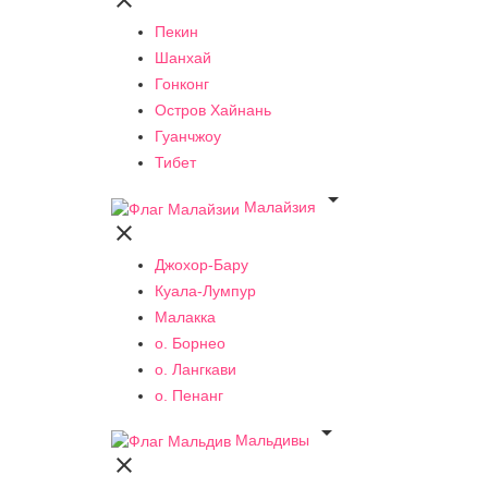

Пекин
Шанхай
Гонконг
Остров Хайнань
Гуанчжоу
Тибет

Малайзия

Джохор-Бару
Куала-Лумпур
Малакка
о. Борнео
о. Лангкави
о. Пенанг

Мальдивы
