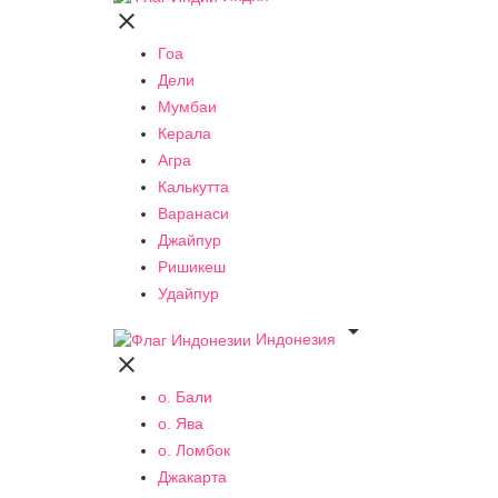

Гоа
Дели
Мумбаи
Керала
Агра
Калькутта
Варанаси
Джайпур
Ришикеш
Удайпур

Индонезия

о. Бали
о. Ява
о. Ломбок
Джакарта