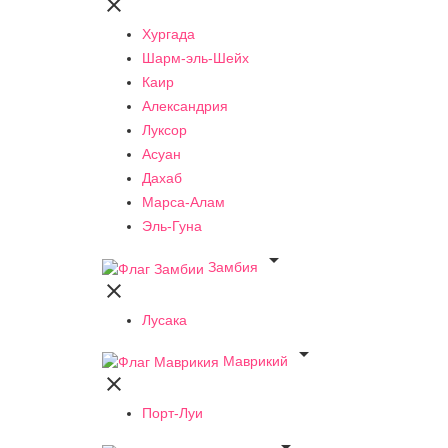

Хургада
Шарм-эль-Шейх
Каир
Александрия
Луксор
Асуан
Дахаб
Марса-Алам
Эль-Гуна

Замбия

Лусака

Маврикий

Порт-Луи
