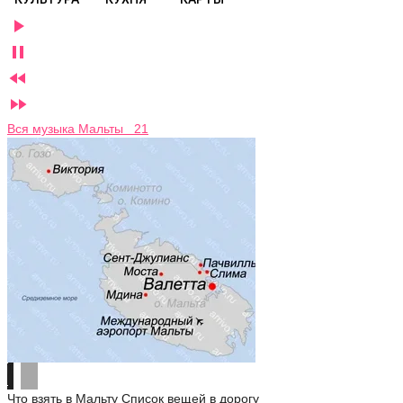




Вся музыка Мальты 21
Что взять в Мальту
Список вещей в дорогу