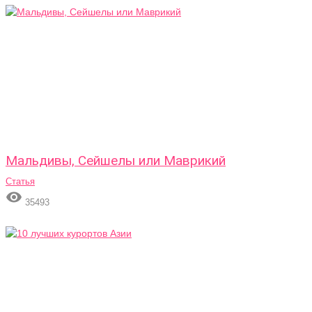
Мальдивы, Сейшелы или Маврикий
Статья

35493