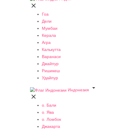

Гоа
Дели
Мумбаи
Керала
Агра
Калькутта
Варанаси
Джайпур
Ришикеш
Удайпур

Индонезия

о. Бали
о. Ява
о. Ломбок
Джакарта