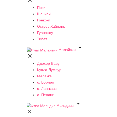

Пекин
Шанхай
Гонконг
Остров Хайнань
Гуанчжоу
Тибет

Малайзия

Джохор-Бару
Куала-Лумпур
Малакка
о. Борнео
о. Лангкави
о. Пенанг

Мальдивы
