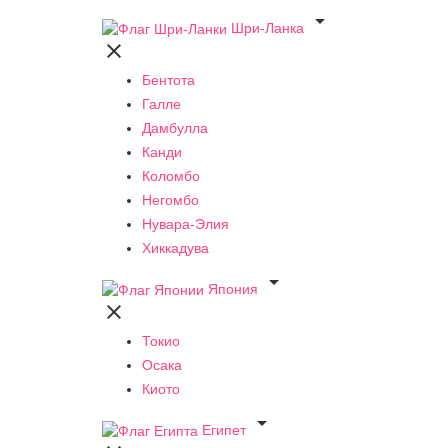

Шри-Ланка

Бентота
Галле
Дамбулла
Канди
Коломбо
Негомбо
Нувара-Элия
Хиккадува

Япония

Токио
Осака
Киото

Египет