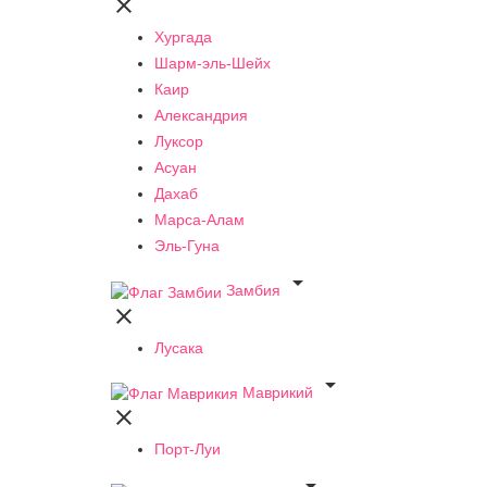

Хургада
Шарм-эль-Шейх
Каир
Александрия
Луксор
Асуан
Дахаб
Марса-Алам
Эль-Гуна

Замбия

Лусака

Маврикий

Порт-Луи
