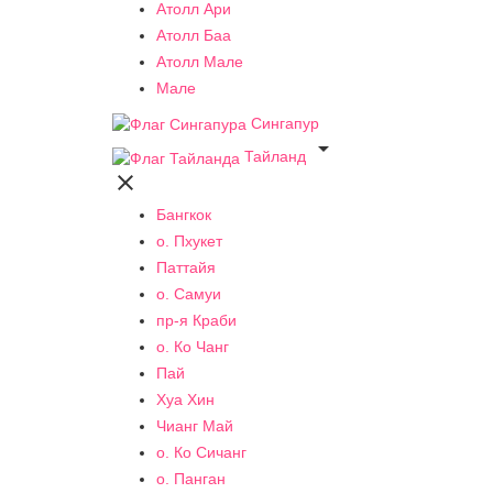
Атолл Ари
Атолл Баа
Атолл Мале
Мале
Сингапур

Тайланд

Бангкок
о. Пхукет
Паттайя
о. Самуи
пр-я Краби
о. Ко Чанг
Пай
Хуа Хин
Чианг Май
о. Ко Сичанг
о. Панган