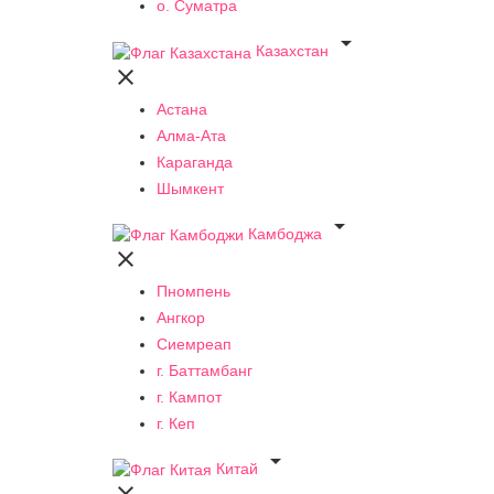
о. Суматра

Казахстан

Астана
Алма-Ата
Караганда
Шымкент

Камбоджа

Пномпень
Ангкор
Сиемреап
г. Баттамбанг
г. Кампот
г. Кеп

Китай