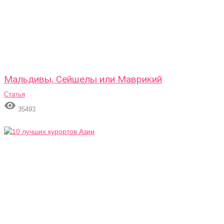
Мальдивы, Сейшелы или Маврикий
Статья

35493