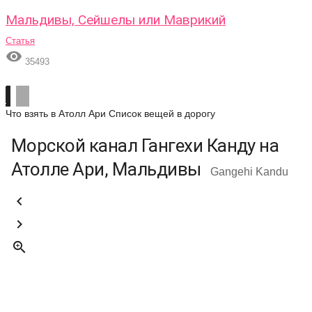
Мальдивы, Сейшелы или Маврикий
Статья

35493
Что взять в Атолл Ари
Список вещей в дорогу
Морской канал Гангехи Канду на
Атолле Ари, Мальдивы
Gangehi Kandu


