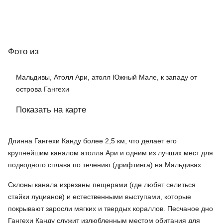
Фото
из
Мальдивы, Атолл Ари, атолл Южный Мале, к западу от
острова Гангехи
Показать на карте
Длинна Гангехи Канду более 2,5 км, что делает его
крупнейшим каналом атолла Ари и одним из лучших мест для
подводного сплава по течению (дрифтинга) на Мальдивах.
Склоны канала изрезаны пещерами (где любят селиться
стайки луцианов) и естественными выступами, которые
покрывают заросли мягких и твердых кораллов. Песчаное дно
Гангехи Канду служит излюбленным местом обитания для