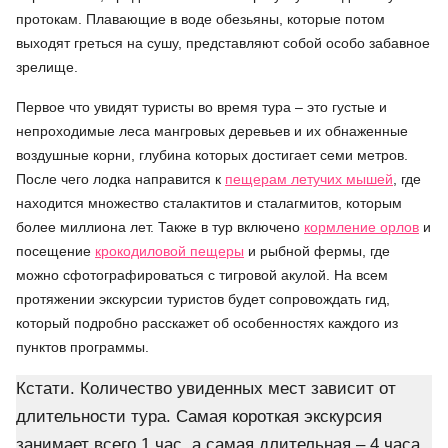
протокам. Плавающие в воде обезьяны, которые потом
выходят греться на сушу, представляют собой особо забавное
зрелище.
Первое что увидят туристы во время тура – это густые и
непроходимые леса мангровых деревьев и их обнаженные
воздушные корни, глубина которых достигает семи метров.
После чего лодка направится к
пещерам летучих мышей
, где
находится множество сталактитов и сталагмитов, которым
более миллиона лет. Также в тур включено
кормление орлов
и
посещение
крокодиловой пещеры
и рыбной фермы, где
можно сфотографироваться с тигровой акулой. На всем
протяжении экскурсии туристов будет сопровождать гид,
который подробно расскажет об особенностях каждого из
пунктов программы.
Кстати. Количество увиденных мест зависит от
длительности тура. Самая короткая экскурсия
занимает всего 1 час, а самая длительная – 4 часа.