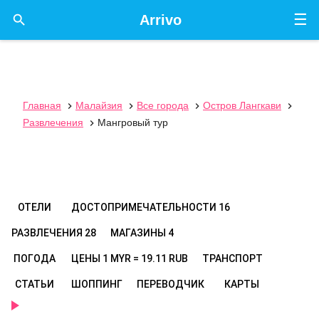
☰

Arrivo
Главная
Малайзия
Все города
Остров Лангкави




Развлечения
Мангровый тур

ОТЕЛИ
ДОСТОПРИМЕЧАТЕЛЬНОСТИ
16
РАЗВЛЕЧЕНИЯ
28
МАГАЗИНЫ
4
ПОГОДА
ЦЕНЫ
1 MYR = 19.11 RUB
ТРАНСПОРТ
СТАТЬИ
ШОППИНГ
ПЕРЕВОДЧИК
КАРТЫ
