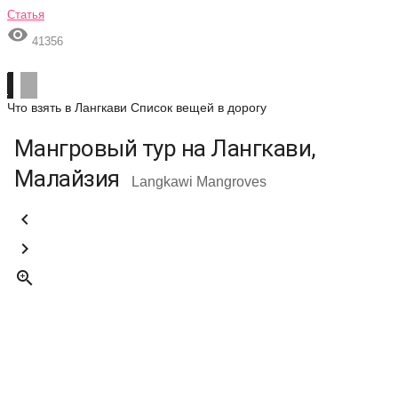
Статья

41356
Что взять в Лангкави
Список вещей в дорогу
Мангровый тур на Лангкави,
Малайзия
Langkawi Mangroves


