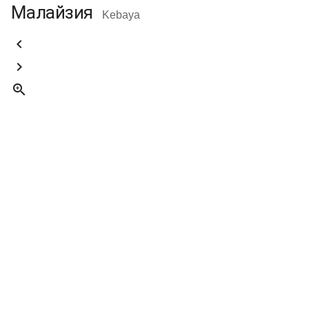
Малайзия
Kebaya


