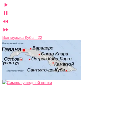




Вся музыка Кубы 22