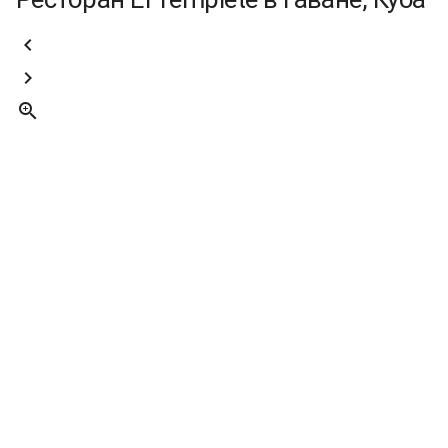


