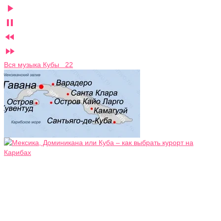




Вся музыка Кубы 22