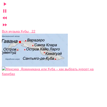




Вся музыка Кубы 22