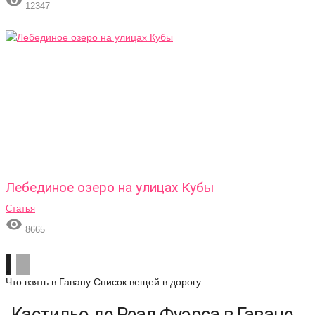

12347
Лебединое озеро на улицах Кубы
Статья

8665
Что взять в Гавану
Список вещей в дорогу
Кастильо де Реал Фуэрса в Гаване,