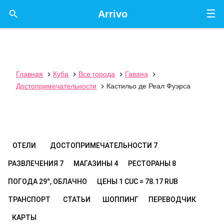
☰

Arrivo
Главная
Куба
Все города
Гавана




Достопримечательности
Кастильо де Реал Фуэрса

ОТЕЛИ
ДОСТОПРИМЕЧАТЕЛЬНОСТИ
7
РАЗВЛЕЧЕНИЯ
7
МАГАЗИНЫ
4
РЕСТОРАНЫ
8
ПОГОДА
29°, ОБЛАЧНО
ЦЕНЫ
1 CUC = 78.17 RUB
ТРАНСПОРТ
СТАТЬИ
ШОППИНГ
ПЕРЕВОДЧИК
КАРТЫ