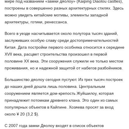
мире под названием «замки дяолоу» (Kaiping Diaolou castles),
построены в совершенно разных архитектурных стилях. Здесь
можно увидеть китайские мотивы, элементы западной
архитектуры, готики, ренессанса.
Всего в уезде насчитывается около полутора тысяч зданий,
заслуживших особую славу среди достопримечательностей
Китая. Дата постройки первого особняка относится к середине
XVII века, расцвет строительства произошел в первой
половине XX века. Эти сооружения служили не только местом
проживания, но и надежной защитой от набегов разбойников.
Большинство дяолоу сегодня пустуют. Из трех тысяч построек
до наших дней дошла лишь половина. Центральным
сооружением является дом-крепость Жуйшилоу, которая
принадлежит потомкам древнего клана. Это один из самых
популярных объектов в Кайпине. Хозяева просят за вход
около ¥ 20 (3,2 $).
С 2007 года замки Дяолоу входят в список объектов