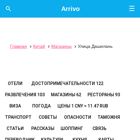
☰

Arrivo
Главная
Китай
Магазины
Улица Дашилань



ОТЕЛИ
ДОСТОПРИМЕЧАТЕЛЬНОСТИ
122
РАЗВЛЕЧЕНИЯ
103
МАГАЗИНЫ
62
РЕСТОРАНЫ
93
ВИЗА
ПОГОДА
ЦЕНЫ
1 CNY = 11.47 RUB
ТРАНСПОРТ
СОВЕТЫ
ОПАСНОСТИ
ТАМОЖНЯ
СТАТЬИ
РАССКАЗЫ
ШОППИНГ
СВЯЗЬ
ПЕРЕВОДЧИК
КУЛЬТУРА
КУХНЯ
КАРТЫ