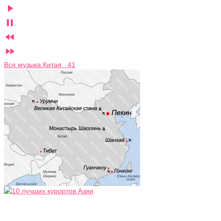




Вся музыка Китая 41