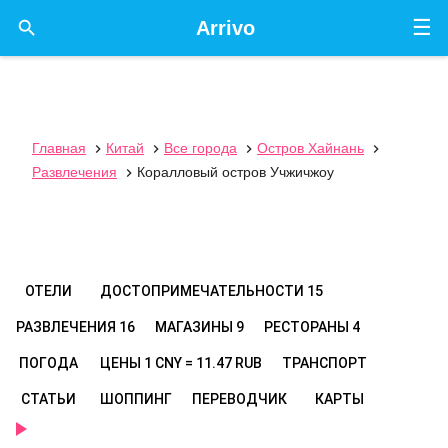
☰

Arrivo
Главная
Китай
Все города
Остров Хайнань




Развлечения
Коралловый остров Учжичжоу

ОТЕЛИ
ДОСТОПРИМЕЧАТЕЛЬНОСТИ
15
РАЗВЛЕЧЕНИЯ
16
МАГАЗИНЫ
9
РЕСТОРАНЫ
4
ПОГОДА
ЦЕНЫ
1 CNY = 11.47 RUB
ТРАНСПОРТ
СТАТЬИ
ШОППИНГ
ПЕРЕВОДЧИК
КАРТЫ
