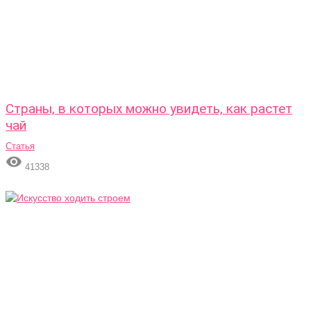
Страны, в которых можно увидеть, как растет
чай
Статья

41338