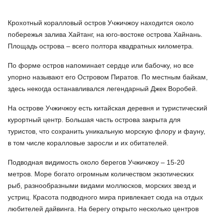
Крохотный коралловый остров Учжичжоу находится около
побережья залива Хайтанг, на юго-востоке острова Хайнань.
Площадь острова – всего полтора квадратных километра.
По форме остров напоминает сердце или бабочку, но все
упорно называют его Островом Пиратов. По местным байкам,
здесь некогда останавливался легендарный Джек Воробей.
На острове Учжичжоу есть китайская деревня и туристический
курортный центр. Большая часть острова закрыта для
туристов, что сохранить уникальную морскую флору и фауну,
в том числе коралловые заросли и их обитателей.
Подводная видимость около берегов Учжичжоу – 15-20
метров. Море богато огромным количеством экзотических
рыб, разнообразными видами моллюсков, морских звезд и
устриц. Красота подводного мира привлекает сюда на отдых
любителей дайвинга. На берегу открыто несколько центров