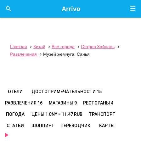
☰

Arrivo
Главная
Китай
Все города
Остров Хайнань




Развлечения
Музей жемчуга, Санья

ОТЕЛИ
ДОСТОПРИМЕЧАТЕЛЬНОСТИ
15
РАЗВЛЕЧЕНИЯ
16
МАГАЗИНЫ
9
РЕСТОРАНЫ
4
ПОГОДА
ЦЕНЫ
1 CNY = 11.47 RUB
ТРАНСПОРТ
СТАТЬИ
ШОППИНГ
ПЕРЕВОДЧИК
КАРТЫ
