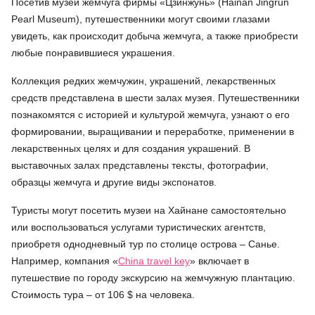
Посетив музей жемчуга фирмы «Цзинжунь» (Hainan Jingrun
Pearl Museum), путешественники могут своими глазами
увидеть, как происходит добыча жемчуга, а также приобрести
любые понравившиеся украшения.
Коллекция редких жемчужин, украшений, лекарственных
средств представлена в шести залах музея. Путешественники
познакомятся с историей и культурой жемчуга, узнают о его
формировании, выращивании и переработке, применении в
лекарственных целях и для создания украшений. В
выставочных залах представлены тексты, фотографии,
образцы жемчуга и другие виды экспонатов.
Туристы могут посетить музеи на Хайнане самостоятельно
или воспользоваться услугами туристических агентств,
приобретя однодневный тур по столице острова – Санье.
Например, компания
«
China travel key
»
включает в
путешествие по городу экскурсию на жемчужную плантацию.
Стоимость тура – от 106 $ на человека.