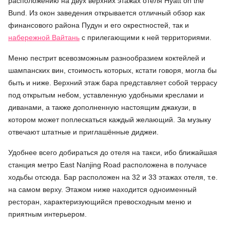
расположению на двух верхних этажах отеля Hyatt on the
Bund. Из окон заведения открывается отличный обзор как
финансового района Пудун и его окрестностей, так и
набережной Вайтань
с прилегающими к ней территориями.
Меню пестрит всевозможным разнообразием коктейлей и
шампанских вин, стоимость которых, кстати говоря, могла бы
быть и ниже. Верхний этаж бара представляет собой террасу
под открытым небом, уставленную удобными креслами и
диванами, а также дополненную настоящим джакузи, в
котором может поплескаться каждый желающий. За музыку
отвечают штатные и приглашённые диджеи.
Удобнее всего добираться до отеля на такси, ибо ближайшая
станция метро East Nanjing Road расположена в получасе
ходьбы отсюда. Бар расположен на 32 и 33 этажах отеля, т.е.
на самом верху. Этажом ниже находится одноименный
ресторан, характеризующийся превосходным меню и
приятным интерьером.