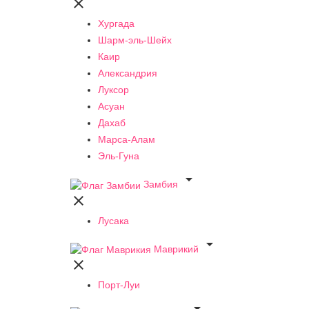

Хургада
Шарм-эль-Шейх
Каир
Александрия
Луксор
Асуан
Дахаб
Марса-Алам
Эль-Гуна

Замбия

Лусака

Маврикий

Порт-Луи
