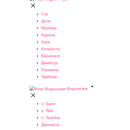

Гоа
Дели
Мумбаи
Керала
Агра
Калькутта
Варанаси
Джайпур
Ришикеш
Удайпур

Индонезия

о. Бали
о. Ява
о. Ломбок
Джакарта