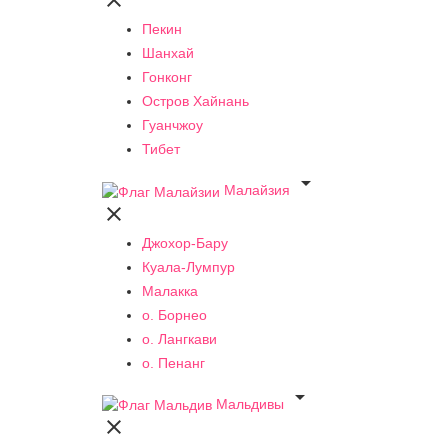

Пекин
Шанхай
Гонконг
Остров Хайнань
Гуанчжоу
Тибет

Малайзия

Джохор-Бару
Куала-Лумпур
Малакка
о. Борнео
о. Лангкави
о. Пенанг

Мальдивы
