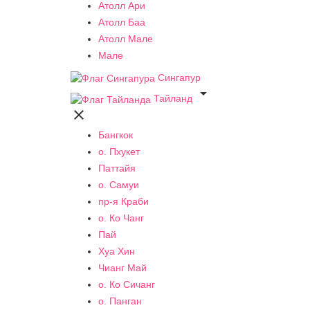
Атолл Ари
Атолл Баа
Атолл Мале
Мале
Сингапур

Тайланд

Бангкок
о. Пхукет
Паттайя
о. Самуи
пр-я Краби
о. Ко Чанг
Пай
Хуа Хин
Чианг Май
о. Ко Сичанг
о. Панган