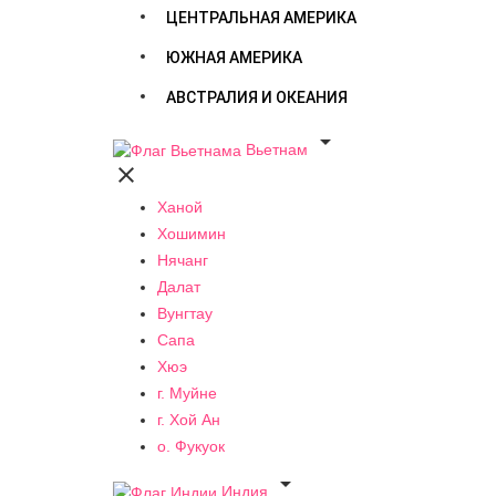
ЦЕНТРАЛЬНАЯ АМЕРИКА
ЮЖНАЯ АМЕРИКА
АВСТРАЛИЯ И ОКЕАНИЯ

Вьетнам

Ханой
Хошимин
Нячанг
Далат
Вунгтау
Сапа
Хюэ
г. Муйне
г. Хой Ан
о. Фукуок

Индия