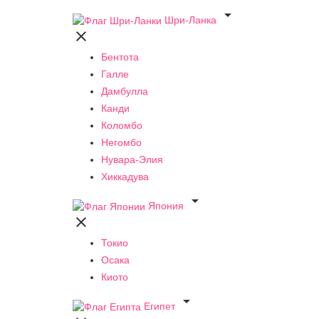

Шри-Ланка

Бентота
Галле
Дамбулла
Канди
Коломбо
Негомбо
Нувара-Элия
Хиккадува

Япония

Токио
Осака
Киото

Египет