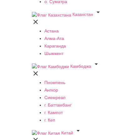
о. Суматра

Казахстан

Астана
Алма-Ата
Караганда
Шымкент

Камбоджа

Пномпень
Ангкор
Сиемреап
г. Баттамбанг
г. Кампот
г. Кеп

Китай