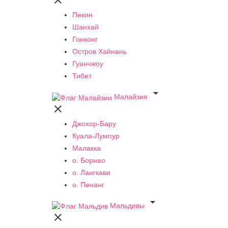

Пекин
Шанхай
Гонконг
Остров Хайнань
Гуанчжоу
Тибет

Малайзия

Джохор-Бару
Куала-Лумпур
Малакка
о. Борнео
о. Лангкави
о. Пенанг

Мальдивы
