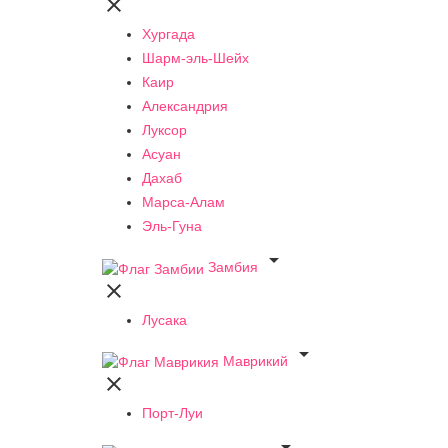

Хургада
Шарм-эль-Шейх
Каир
Александрия
Луксор
Асуан
Дахаб
Марса-Алам
Эль-Гуна

Замбия

Лусака

Маврикий

Порт-Луи
