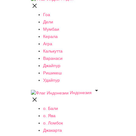

Гоа
Дели
Мумбаи
Керала
Агра
Калькутта
Варанаси
Джайпур
Ришикеш
Удайпур

Индонезия

о. Бали
о. Ява
о. Ломбок
Джакарта