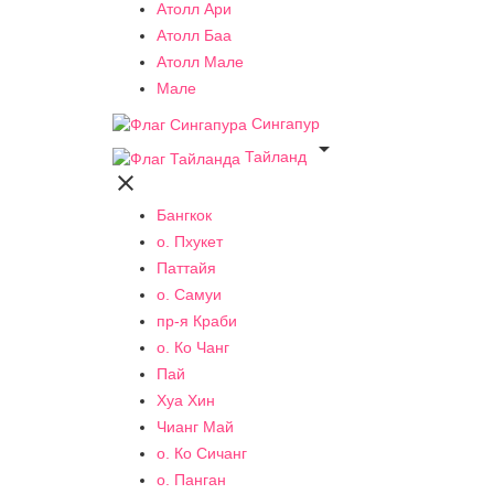
Атолл Ари
Атолл Баа
Атолл Мале
Мале
Сингапур

Тайланд

Бангкок
о. Пхукет
Паттайя
о. Самуи
пр-я Краби
о. Ко Чанг
Пай
Хуа Хин
Чианг Май
о. Ко Сичанг
о. Панган