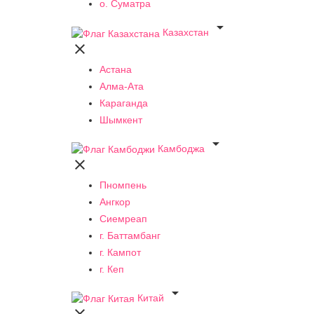
о. Суматра

Казахстан

Астана
Алма-Ата
Караганда
Шымкент

Камбоджа

Пномпень
Ангкор
Сиемреап
г. Баттамбанг
г. Кампот
г. Кеп

Китай