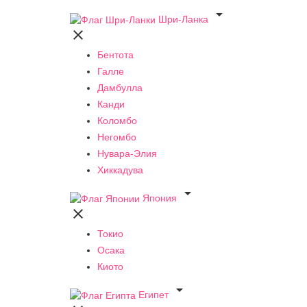

Шри-Ланка

Бентота
Галле
Дамбулла
Канди
Коломбо
Негомбо
Нувара-Элия
Хиккадува

Япония

Токио
Осака
Киото

Египет