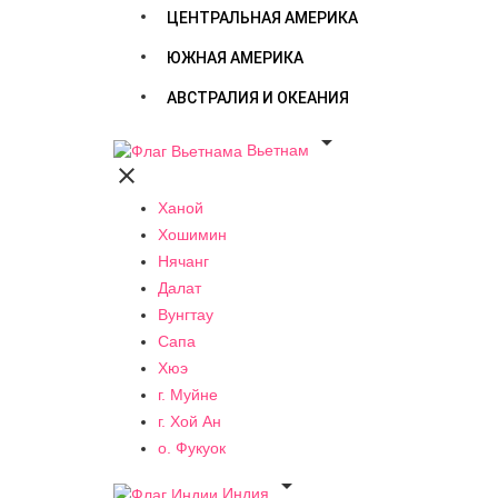
ЦЕНТРАЛЬНАЯ АМЕРИКА
ЮЖНАЯ АМЕРИКА
АВСТРАЛИЯ И ОКЕАНИЯ

Вьетнам

Ханой
Хошимин
Нячанг
Далат
Вунгтау
Сапа
Хюэ
г. Муйне
г. Хой Ан
о. Фукуок

Индия