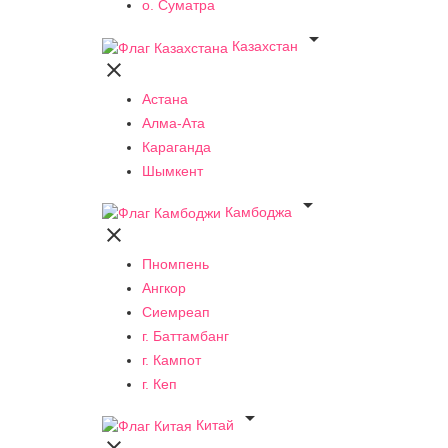
о. Суматра

Казахстан

Астана
Алма-Ата
Караганда
Шымкент

Камбоджа

Пномпень
Ангкор
Сиемреап
г. Баттамбанг
г. Кампот
г. Кеп

Китай