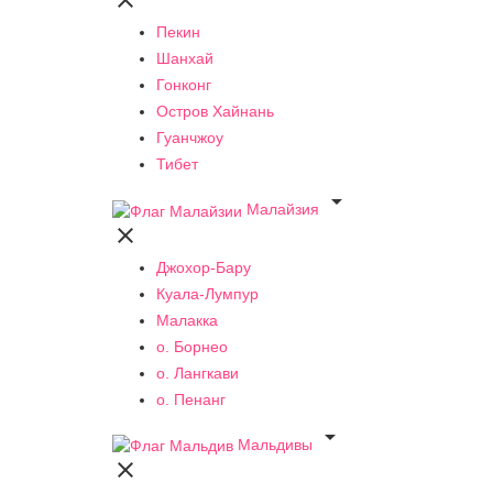

Пекин
Шанхай
Гонконг
Остров Хайнань
Гуанчжоу
Тибет

Малайзия

Джохор-Бару
Куала-Лумпур
Малакка
о. Борнео
о. Лангкави
о. Пенанг

Мальдивы
