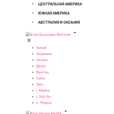
ЦЕНТРАЛЬНАЯ АМЕРИКА
ЮЖНАЯ АМЕРИКА
АВСТРАЛИЯ И ОКЕАНИЯ

Вьетнам

Ханой
Хошимин
Нячанг
Далат
Вунгтау
Сапа
Хюэ
г. Муйне
г. Хой Ан
о. Фукуок

Индия