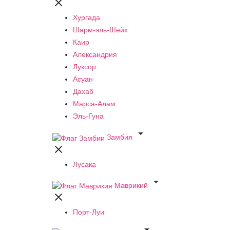

Хургада
Шарм-эль-Шейх
Каир
Александрия
Луксор
Асуан
Дахаб
Марса-Алам
Эль-Гуна

Замбия

Лусака

Маврикий

Порт-Луи
