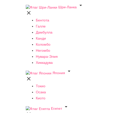

Шри-Ланка

Бентота
Галле
Дамбулла
Канди
Коломбо
Негомбо
Нувара-Элия
Хиккадува

Япония

Токио
Осака
Киото

Египет