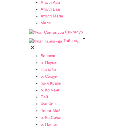
Атолл Ари
Атолл Баа
Атолл Мале
Мале
Сингапур

Тайланд

Бангкок
о. Пхукет
Паттайя
о. Самуи
пр-я Краби
о. Ко Чанг
Пай
Хуа Хин
Чианг Май
о. Ко Сичанг
о. Панган