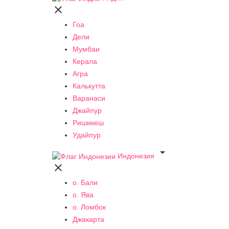

Гоа
Дели
Мумбаи
Керала
Агра
Калькутта
Варанаси
Джайпур
Ришикеш
Удайпур

Индонезия

о. Бали
о. Ява
о. Ломбок
Джакарта