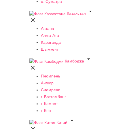
о. Суматра

Казахстан

Астана
Алма-Ата
Караганда
Шымкент

Камбоджа

Пномпень
Ангкор
Сиемреап
г. Баттамбанг
г. Кампот
г. Кеп

Китай