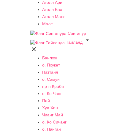
Атолл Ари
Атолл Баа
Атолл Мале
Мале
Сингапур

Тайланд

Бангкок
о. Пхукет
Паттайя
о. Самуи
пр-я Краби
о. Ко Чанг
Пай
Хуа Хин
Чианг Май
о. Ко Сичанг
о. Панган