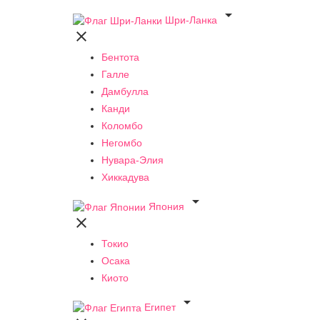

Шри-Ланка

Бентота
Галле
Дамбулла
Канди
Коломбо
Негомбо
Нувара-Элия
Хиккадува

Япония

Токио
Осака
Киото

Египет