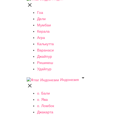

Гоа
Дели
Мумбаи
Керала
Агра
Калькутта
Варанаси
Джайпур
Ришикеш
Удайпур

Индонезия

о. Бали
о. Ява
о. Ломбок
Джакарта