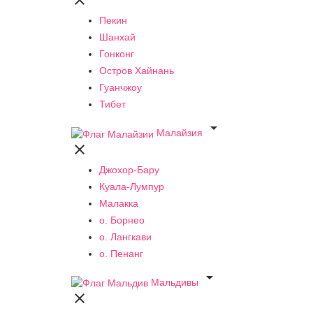

Пекин
Шанхай
Гонконг
Остров Хайнань
Гуанчжоу
Тибет

Малайзия

Джохор-Бару
Куала-Лумпур
Малакка
о. Борнео
о. Лангкави
о. Пенанг

Мальдивы
