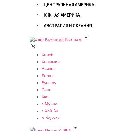
ЦЕНТРАЛЬНАЯ АМЕРИКА
ЮЖНАЯ АМЕРИКА
АВСТРАЛИЯ И ОКЕАНИЯ

Вьетнам

Ханой
Хошимин
Нячанг
Далат
Вунгтау
Сапа
Хюэ
г. Муйне
г. Хой Ан
о. Фукуок

Индия