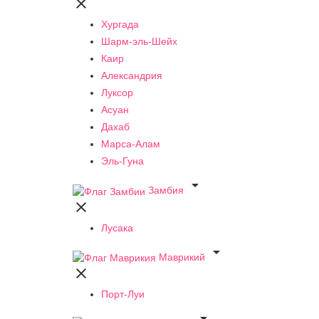

Хургада
Шарм-эль-Шейх
Каир
Александрия
Луксор
Асуан
Дахаб
Марса-Алам
Эль-Гуна

Замбия

Лусака

Маврикий

Порт-Луи
