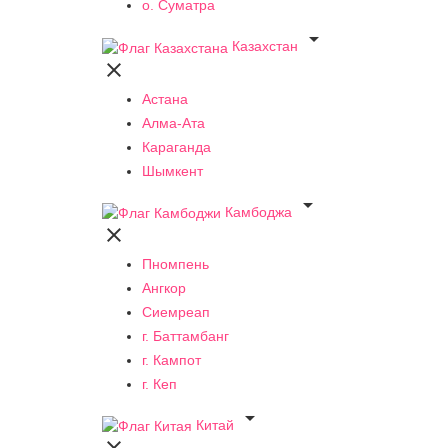
о. Суматра

Казахстан

Астана
Алма-Ата
Караганда
Шымкент

Камбоджа

Пномпень
Ангкор
Сиемреап
г. Баттамбанг
г. Кампот
г. Кеп

Китай