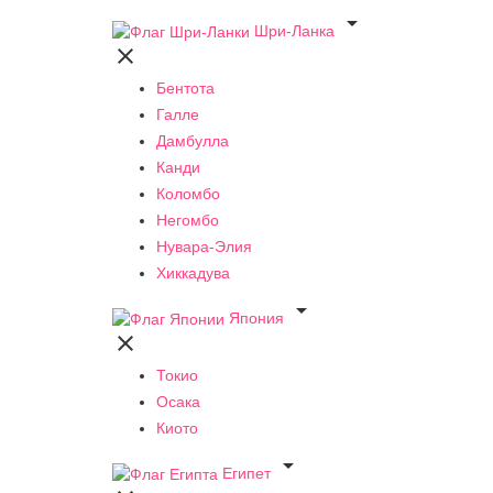

Шри-Ланка

Бентота
Галле
Дамбулла
Канди
Коломбо
Негомбо
Нувара-Элия
Хиккадува

Япония

Токио
Осака
Киото

Египет