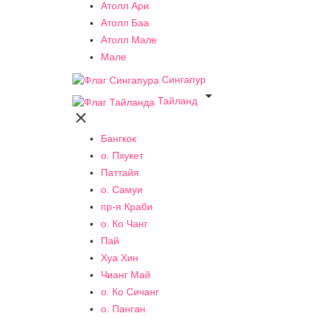
Атолл Ари
Атолл Баа
Атолл Мале
Мале
Сингапур

Тайланд

Бангкок
о. Пхукет
Паттайя
о. Самуи
пр-я Краби
о. Ко Чанг
Пай
Хуа Хин
Чианг Май
о. Ко Сичанг
о. Панган