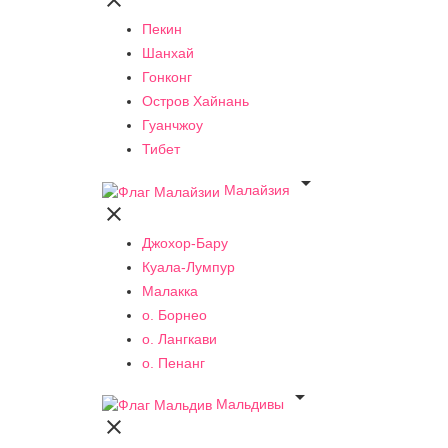

Пекин
Шанхай
Гонконг
Остров Хайнань
Гуанчжоу
Тибет

Малайзия

Джохор-Бару
Куала-Лумпур
Малакка
о. Борнео
о. Лангкави
о. Пенанг

Мальдивы
