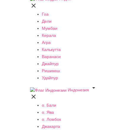

Гоа
Дели
Мумбаи
Керала
Агра
Калькутта
Варанаси
Джайпур
Ришикеш
Удайпур

Индонезия

о. Бали
о. Ява
о. Ломбок
Джакарта