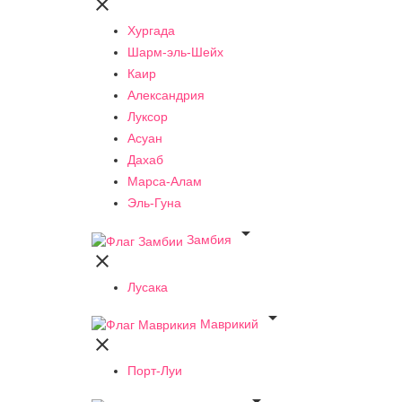

Хургада
Шарм-эль-Шейх
Каир
Александрия
Луксор
Асуан
Дахаб
Марса-Алам
Эль-Гуна

Замбия

Лусака

Маврикий

Порт-Луи
