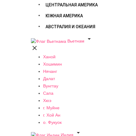
ЦЕНТРАЛЬНАЯ АМЕРИКА
ЮЖНАЯ АМЕРИКА
АВСТРАЛИЯ И ОКЕАНИЯ

Вьетнам

Ханой
Хошимин
Нячанг
Далат
Вунгтау
Сапа
Хюэ
г. Муйне
г. Хой Ан
о. Фукуок

Индия