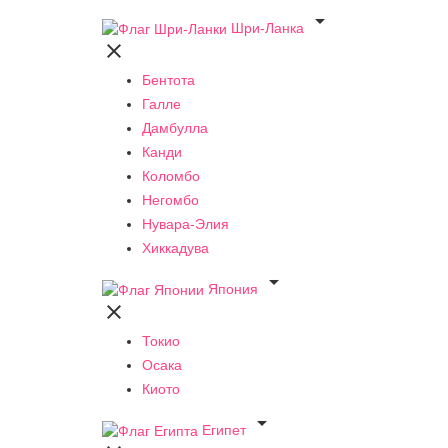

Шри-Ланка

Бентота
Галле
Дамбулла
Канди
Коломбо
Негомбо
Нувара-Элия
Хиккадува

Япония

Токио
Осака
Киото

Египет