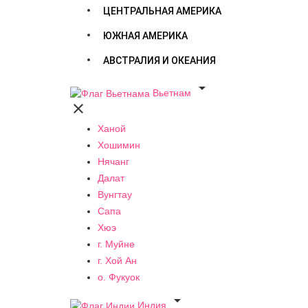
ЦЕНТРАЛЬНАЯ АМЕРИКА
ЮЖНАЯ АМЕРИКА
АВСТРАЛИЯ И ОКЕАНИЯ

Вьетнам

Ханой
Хошимин
Нячанг
Далат
Вунгтау
Сапа
Хюэ
г. Муйне
г. Хой Ан
о. Фукуок

Индия