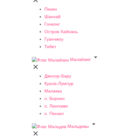

Пекин
Шанхай
Гонконг
Остров Хайнань
Гуанчжоу
Тибет

Малайзия

Джохор-Бару
Куала-Лумпур
Малакка
о. Борнео
о. Лангкави
о. Пенанг

Мальдивы
