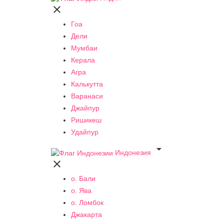

Гоа
Дели
Мумбаи
Керала
Агра
Калькутта
Варанаси
Джайпур
Ришикеш
Удайпур

Индонезия

о. Бали
о. Ява
о. Ломбок
Джакарта