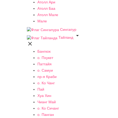
Атолл Ари
Атолл Баа
Атолл Мале
Мале
Сингапур

Тайланд

Бангкок
о. Пхукет
Паттайя
о. Самуи
пр-я Краби
о. Ко Чанг
Пай
Хуа Хин
Чианг Май
о. Ко Сичанг
о. Панган