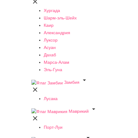

Хургада
Шарм-эль-Шейх
Каир
Александрия
Луксор
Асуан
Дахаб
Марса-Алам
Эль-Гуна

Замбия

Лусака

Маврикий

Порт-Луи
