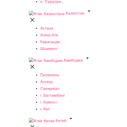
о. Суматра

Казахстан

Астана
Алма-Ата
Караганда
Шымкент

Камбоджа

Пномпень
Ангкор
Сиемреап
г. Баттамбанг
г. Кампот
г. Кеп

Китай