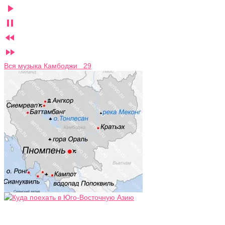




Вся музыка Камбоджи 29