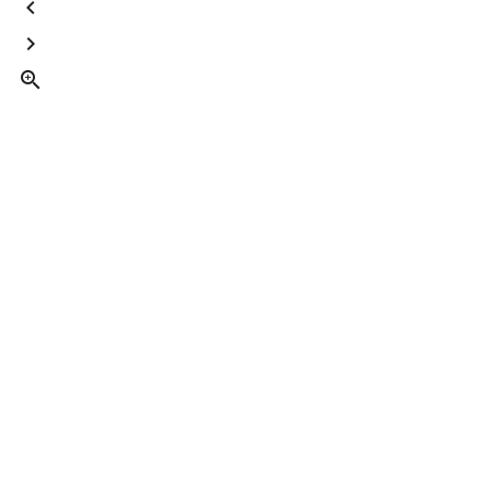


