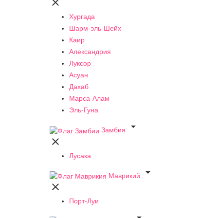

Хургада
Шарм-эль-Шейх
Каир
Александрия
Луксор
Асуан
Дахаб
Марса-Алам
Эль-Гуна

Замбия

Лусака

Маврикий

Порт-Луи
