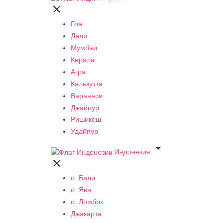

Гоа
Дели
Мумбаи
Керала
Агра
Калькутта
Варанаси
Джайпур
Ришикеш
Удайпур

Индонезия

о. Бали
о. Ява
о. Ломбок
Джакарта