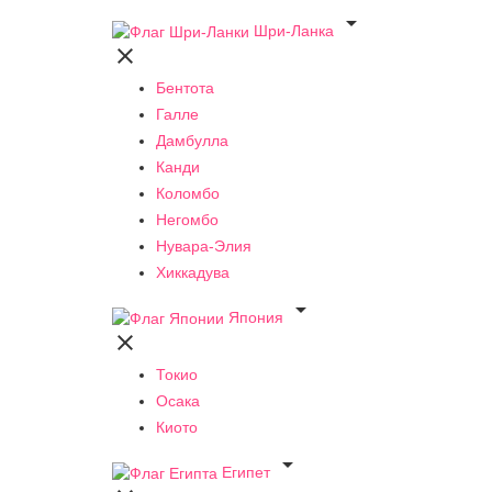

Шри-Ланка

Бентота
Галле
Дамбулла
Канди
Коломбо
Негомбо
Нувара-Элия
Хиккадува

Япония

Токио
Осака
Киото

Египет