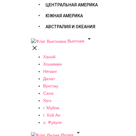
ЦЕНТРАЛЬНАЯ АМЕРИКА
ЮЖНАЯ АМЕРИКА
АВСТРАЛИЯ И ОКЕАНИЯ

Вьетнам

Ханой
Хошимин
Нячанг
Далат
Вунгтау
Сапа
Хюэ
г. Муйне
г. Хой Ан
о. Фукуок

Индия