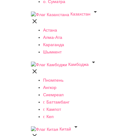
о. Суматра

Казахстан

Астана
Алма-Ата
Караганда
Шымкент

Камбоджа

Пномпень
Ангкор
Сиемреап
г. Баттамбанг
г. Кампот
г. Кеп

Китай