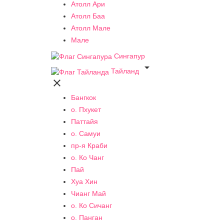
Атолл Ари
Атолл Баа
Атолл Мале
Мале
Сингапур

Тайланд

Бангкок
о. Пхукет
Паттайя
о. Самуи
пр-я Краби
о. Ко Чанг
Пай
Хуа Хин
Чианг Май
о. Ко Сичанг
о. Панган