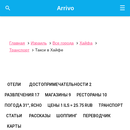
☰

Arrivo
Главная
Израиль
Все города
Хайфа




Транспорт
Такси в Хайфе

ОТЕЛИ
ДОСТОПРИМЕЧАТЕЛЬНОСТИ
2
РАЗВЛЕЧЕНИЯ
17
МАГАЗИНЫ
9
РЕСТОРАНЫ
10
ПОГОДА
31°, ЯСНО
ЦЕНЫ
1 ILS = 25.75 RUB
ТРАНСПОРТ
СТАТЬИ
РАССКАЗЫ
ШОППИНГ
ПЕРЕВОДЧИК
КАРТЫ