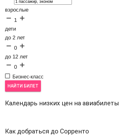
взрослые


1
дети
до 2 лет


0
до 12 лет


0
Бизнес-класс
НАЙТИ БИЛЕТ
Календарь низких цен на авиабилеты
Как добраться до Сорренто