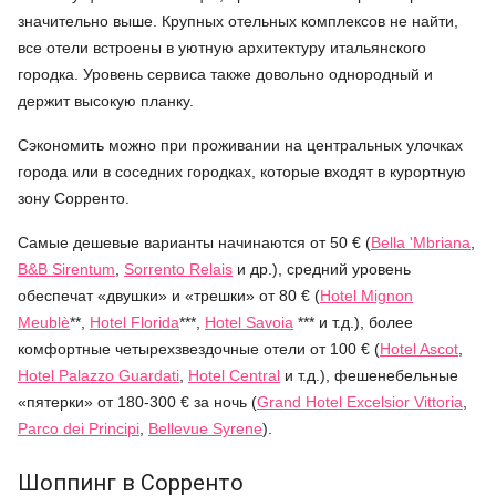
значительно выше. Крупных отельных комплексов не найти,
все отели встроены в уютную архитектуру итальянского
городка. Уровень сервиса также довольно однородный и
держит высокую планку.
Сэкономить можно при проживании на центральных улочках
города или в соседних городках, которые входят в курортную
зону Сорренто.
Самые дешевые варианты начинаются от 50 € (
Bella 'Mbriana
,
B&B Sirentum
,
Sorrento Relais
и др.), средний уровень
обеспечат «двушки» и «трешки» от 80 € (
Hotel Mignon
Meublè
**,
Hotel Florida
***,
Hotel Savoia
*** и т.д.), более
комфортные четырехзвездочные отели от 100 € (
Hotel Ascot
,
Hotel Palazzo Guardati
,
Hotel Central
и т.д.), фешенебельные
«пятерки» от 180-300 € за ночь (
Grand Hotel Excelsior Vittoria
,
Parco dei Principi
,
Bellevue Syrene
).
Шоппинг в Сорренто