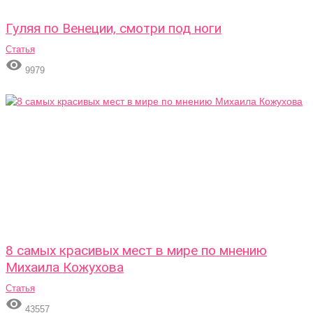
Гуляя по Венеции, смотри под ноги
Статья

9979
8 самых красивых мест в мире по мнению
Михаила Кожухова
Статья

43557