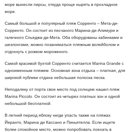
море вынесли пирсы, откуда проще нырять в прохладное
море.
Самый большой и популярный пляж Сорренто – Мета-ди-
Сорренто. Он состоит из песчаного Марина-ди-Алимури и
галечного Спьяджа-ди-Мета. Оба оборудованы кабинками и
шезлонгами, можно позаниматься пляжным волейболом и
отдохнуть с рожком мороженого.
Самой красивой бухтой Сорренто считается Marina Grande с
одноименным пляжем. Основная зона отдыха – платная, для
широкой публики отдана небольшая полоска песка.
Неподалеку от порта свое место под солнцем нашел пляж
Marina Piccolo. Он состоит из четырех платных зон и одной
небольшой бесплатной.
В летний период яблоку негде упасть также на пляжах
Йеранто, Марина ди Кассано и Пиньятелла. Если ищете
более спокойное место, можно попробовать поехать в