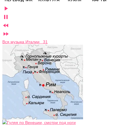




Вся музыка Италии 31