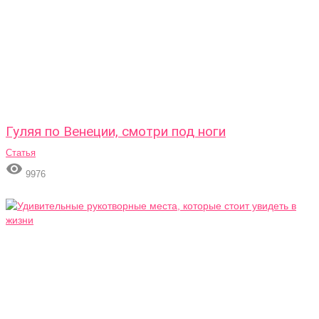
Гуляя по Венеции, смотри под ноги
Статья

9976