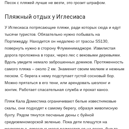
Песок с пляжей лучше не везти, это грозит штрафом.
Пляжный отдых у Иглесиаса
У Иглесиаса потрясающие пляжи, ради которых сюда и едут
тысячи туристов. Обязательно нужно побывать на
Портижедду. Находится он недалеко от трассы SS130,
повернуть нужно в сторону Флуминимаджоре. Извилистая
дорога проложена в горах, через лес с вековыми деревьями.
Вдоль увидите немало заброшенных домиков. Протяженность
самого пляжа – около 2 км. Знаменит своим мелким и нежным
песком. С берега к нему подступает густой сосновый бор.
Можно прятаться в его тени, или арендовать шезлонг и
зонтик. Работает спасательная служба и прокат каноэ.
Пляж Кала Доместика ограничивают белые известняковые
скалы, они подходят к самому берегу, образуя живописную
бухту. Рядом тянутся песчаные дюны с буйной
средиземноморской зеленью. Пока дети плещутся на
мелководье, взрослые могут разместиться на песке, будьте