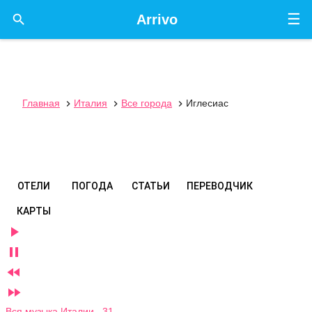
☰

Arrivo
Главная
Италия
Все города
Иглесиас



ОТЕЛИ
ПОГОДА
СТАТЬИ
ПЕРЕВОДЧИК
КАРТЫ




Вся музыка Италии 31