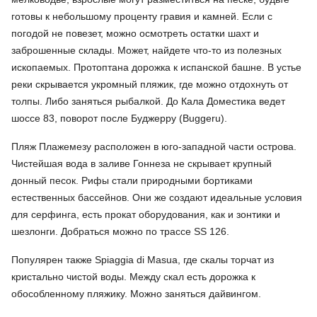
готовы к небольшому проценту гравия и камней. Если с
погодой не повезет, можно осмотреть остатки шахт и
заброшенные склады. Может, найдете что-то из полезных
ископаемых. Протоптана дорожка к испанской башне. В устье
реки скрывается укромный пляжик, где можно отдохнуть от
толпы. Либо заняться рыбалкой. До Кала Доместика ведет
шоссе 83, поворот после Буджерру (Buggeru).
Пляж Плажемезу расположен в юго-западной части острова.
Чистейшая вода в заливе Гоннеза не скрывает крупный
донный песок. Рифы стали природными бортиками
естественных бассейнов. Они же создают идеальные условия
для серфинга, есть прокат оборудования, как и зонтики и
шезлонги. Добраться можно по трассе SS 126.
Популярен также Spiaggia di Masua, где скалы торчат из
кристально чистой воды. Между скал есть дорожка к
обособленному пляжику. Можно заняться дайвингом.