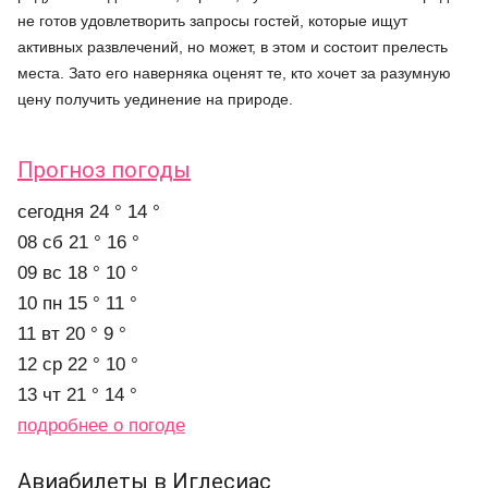
не готов удовлетворить запросы гостей, которые ищут
активных развлечений, но может, в этом и состоит прелесть
места. Зато его наверняка оценят те, кто хочет за разумную
цену получить уединение на природе.
Прогноз погоды
cегодня
24 °
14 °
08 сб
21 °
16 °
09 вс
18 °
10 °
10 пн
15 °
11 °
11 вт
20 °
9 °
12 ср
22 °
10 °
13 чт
21 °
14 °
подробнее о погоде
Авиабилеты в Иглесиас