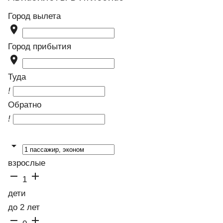
Город вылета

Город прибытия

Туда
!
Обратно
!

взрослые


1
дети
до 2 лет

