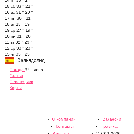
14 пт
36 °
24 °
15 сб
33 °
22 °
16 вс
31 °
20 °
17 пн
30 °
21 °
18 вт
28 °
19 °
19 ср
27 °
19 °
10 пн
31 °
20 °
11 вт
32 °
23 °
12 ср
33 °
23 °
13 чт
33 °
23 °
Вальядолид
Погода
32°, ясно
Статьи
Переводчик
Карты
О компании
Вакансии
Контакты
Правила
Реклама
© 2011-2026