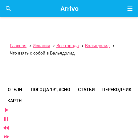
☰

Arrivo
Главная
Испания
Все города
Вальядолид




Что взять с собой в Вальядолид
ОТЕЛИ
ПОГОДА
19°, ЯСНО
СТАТЬИ
ПЕРЕВОДЧИК
КАРТЫ



