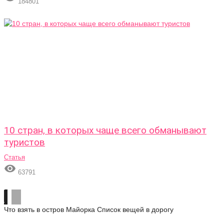
184801
10 стран, в которых чаще всего обманывают
туристов
Статья

63791
Что взять в остров Майорка
Список вещей в дорогу