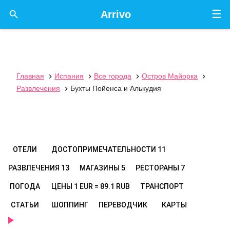
☰

Arrivo
Главная
Испания
Все города
Остров Майорка




Развлечения
Бухты Пойенса и Алькудия

ОТЕЛИ
ДОСТОПРИМЕЧАТЕЛЬНОСТИ
11
РАЗВЛЕЧЕНИЯ
13
МАГАЗИНЫ
5
РЕСТОРАНЫ
7
ПОГОДА
ЦЕНЫ
1 EUR = 89.1 RUB
ТРАНСПОРТ
СТАТЬИ
ШОППИНГ
ПЕРЕВОДЧИК
КАРТЫ
