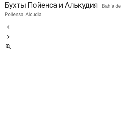
Бухты Пойенса и Алькудия
Bahía de
Pollensa, Alcudia


