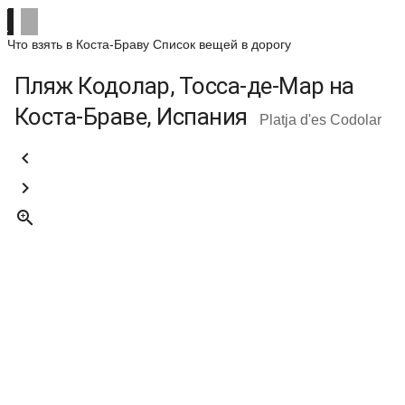
Что взять в Коста-Браву
Список вещей в дорогу
Пляж Кодолар, Тосса-де-Мар на
Коста-Браве, Испания
Platja d'es Codolar


