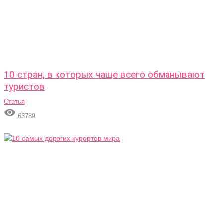
10 стран, в которых чаще всего обманывают
туристов
Статья

63789